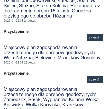
Dzielna, Janów Karwicki, Karwice, Adamów,
Sielec, Stużno, Stużno Kolonia, Różanna oraz
dla fragmentu obrębu 15 miasta Opoczna
przyległego do obrębu Różanna
2025-01-22 08:24
Autor
:
Przystąpienie
rozwiń
Miejscowy plan zagospodarowania
przestrzennego dla obrębów geodezyjnych:
Wola Załężna, Bielowice, Mroczków Gościnny
2025-01-22 08:22
Autor
:
Przystąpienie
rozwiń
Miejscowy plan zagospodarowania
przestrzennego dla obrębów geodezyjnych:
Zameczek, Sołek, Wygnanów, Kolonia Wólka
Karwicka, Wólka Karwicka, Kraszków,