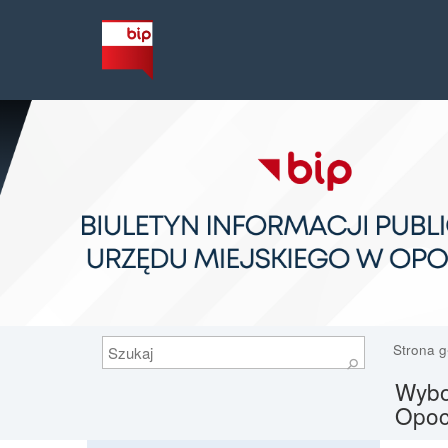
Szukaj
Strona 
⚲
Wybor
Opoc