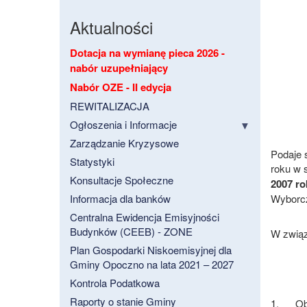
Aktualności
Dotacja na wymianę pieca 2026 -
nabór uzupełniający
Nabór OZE - II edycja
REWITALIZACJA
Ogłoszenia i Informacje
Zarządzanie Kryzysowe
Podaje 
Statystyki
roku w 
Konsultacje Społeczne
2007 ro
Informacja dla banków
Wyborcz
Centralna Ewidencja Emisyjności
Budynków (CEEB) - ZONE
W związ
Plan Gospodarki Niskoemisyjnej dla
Gminy Opoczno na lata 2021 – 2027
Kontrola Podatkowa
Raporty o stanie Gminy
1.
Ob