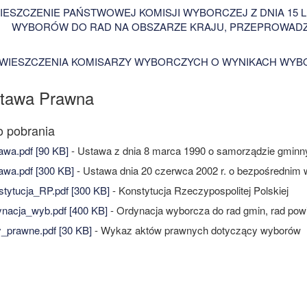
ESZCZENIE PAŃSTWOWEJ KOMISJI WYBORCZEJ Z DNIA 15 L
WYBORÓW DO RAD NA OBSZARZE KRAJU, PRZEPROWADZON
WIESZCZENIA KOMISARZY WYBORCZYCH O WYNIKACH WYB
tawa Prawna
wa.pdf [90 KB]
- Ustawa z dnia 8 marca 1990 o samorządzie gmin
wa.pdf [300 KB]
- Ustawa dnia 20 czerwca 2002 r. o bezpośrednim w
tytucja_RP.pdf [300 KB]
- Konstytucja Rzeczypospolitej Polskiej
nacja_wyb.pdf [400 KB]
- Ordynacja wyborcza do rad gmin, rad pow
_prawne.pdf [30 KB]
- Wykaz aktów prawnych dotyczący wyborów