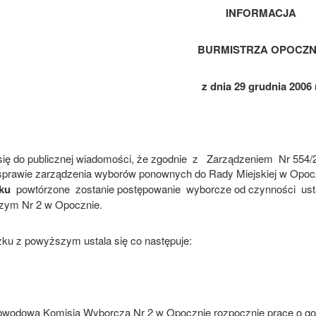
INFORMACJA
BURMISTRZA OPOCZ
z dnia 29 grudnia 2006 r
się do publicznej wiadomości, że zgodnie
z
Zarządzeniem
Nr 554/
sprawie zarządzenia wyborów ponownych do Rady Miejskiej w Opoc
ku
powtórzone
zostanie postępowanie
wyborcze od czynności
us
ym Nr 2 w Opocznie.
ku z powyższym ustala się co następuje:
wodowa Komisja Wyborcza Nr 2 w Opocznie rozpocznie prace o godz