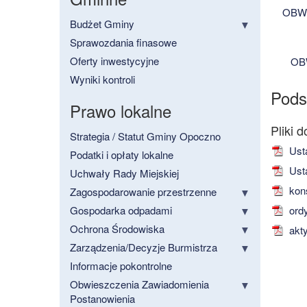
OBWI
Budżet Gminy
Sprawozdania finasowe
Oferty inwestycyjne
OB
Wyniki kontroli
Pods
Prawo lokalne
Strategia / Statut Gminy Opoczno
Usta
Podatki i opłaty lokalne
Usta
Uchwały Rady Miejskiej
kons
Zagospodarowanie przestrzenne
Gospodarka odpadami
ordy
Ochrona Środowiska
akty
Zarządzenia/Decyzje Burmistrza
Informacje pokontrolne
Obwieszczenia Zawiadomienia
Postanowienia