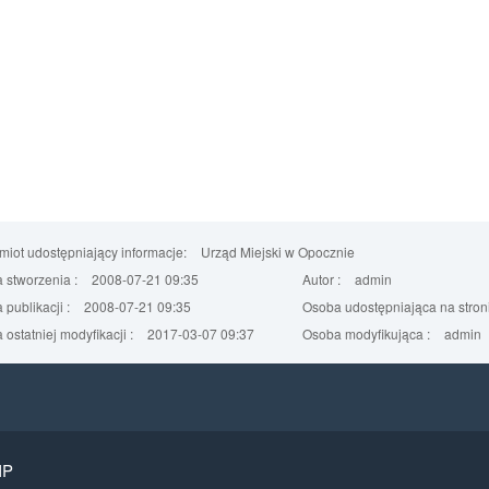
iot udostępniający informacje:
Urząd Miejski w Opocznie
 stworzenia :
2008-07-21 09:35
Autor :
admin
 publikacji :
2008-07-21 09:35
Osoba udostępniająca na stroni
 ostatniej modyfikacji :
2017-03-07 09:37
Osoba modyfikująca :
admin
IP