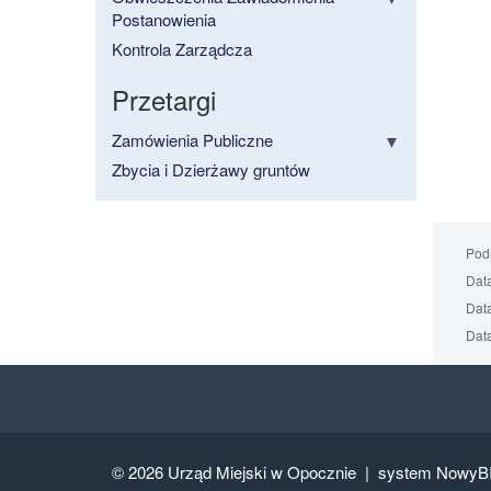
Postanowienia
Kontrola Zarządcza
Przetargi
Zamówienia Publiczne
Zbycia i Dzierżawy gruntów
Podm
Data
Data
Data
© 2026
Urząd Miejski w Opocznie |
system NowyB