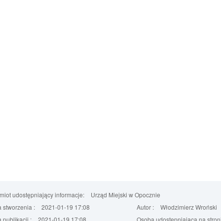
iot udostępniający informacje:
Urząd Miejski w Opocznie
 stworzenia :
2021-01-19 17:08
Autor :
Włodzimierz Wroński
 publikacji :
2021-01-19 17:08
Osoba udostępniająca na stroni