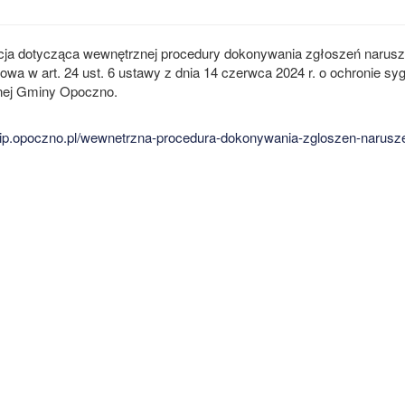
cja dotycząca wewnętrznej procedury dokonywania zgłoszeń narusz
owa w art. 24 ust. 6 ustawy z dnia 14 czerwca 2024 r. o ochronie sygn
nej Gminy Opoczno.
/bip.opoczno.pl/wewnetrzna-procedura-dokonywania-zgloszen-narusz