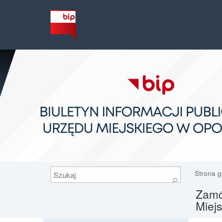
Szukaj
Strona 
⚲
Zamów
Miej