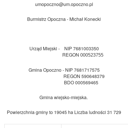
umopoczno@um.opoczno.pl
Burmistrz Opoczna - Michał Konecki
Urząd Miejski -
NIP 7
681003350
REGON
000523755
Gmina Opoczno - NIP 7681717575
REGON 590648379
BDO 000569465
Gmina wiejsko-miejska.
Powierzchnia gminy to 19045 ha Liczba ludności 31 729