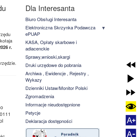
du
Dla Interesanta
Biuro Obsługi Interesanta
Elektroniczna Skrzynka Podawcza
ePUAP
rzędu
kołaja
KASA, Opłaty skarbowe i
026 r.
adiacenckie
Sprawy,wnioski,skargi
rzędzie.
Druki urzędowe do pobrania
Archiwa , Ewidencje , Rejestry ,
Wykazy
Dzienniki Ustaw/Monitor Polski
Zgromadzenia
Informacje nieudostępnione
no
Petycje
0
111
pl
Deklaracja dostępności
ki