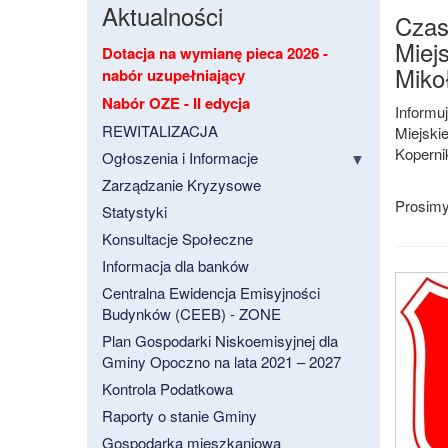
Aktualności
Czas
Miejs
Dotacja na wymianę pieca 2026 -
Miko
nabór uzupełniający
Nabór OZE - II edycja
Informu
REWITALIZACJA
Miejski
Koperni
Ogłoszenia i Informacje
Zarządzanie Kryzysowe
Prosimy
Statystyki
Konsultacje Społeczne
Informacja dla banków
Centralna Ewidencja Emisyjności
Budynków (CEEB) - ZONE
Plan Gospodarki Niskoemisyjnej dla
Gminy Opoczno na lata 2021 – 2027
Kontrola Podatkowa
Raporty o stanie Gminy
Gospodarka mieszkaniowa