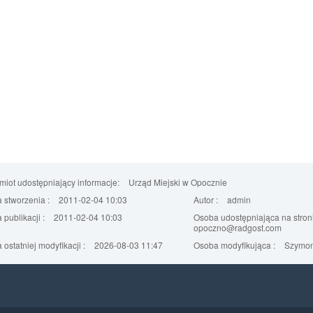
iot udostępniający informacje:
Urząd Miejski w Opocznie
 stworzenia :
2011-02-04 10:03
Autor :
admin
 publikacji :
2011-02-04 10:03
Osoba udostępniająca na stroni
opoczno@radgost.com
 ostatniej modyfikacji :
2026-08-03 11:47
Osoba modyfikująca :
Szymon