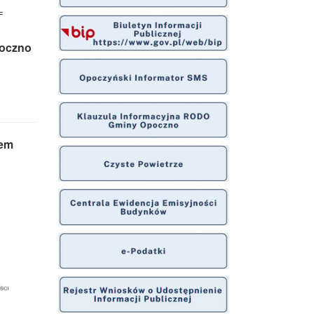
=
poczno
rem