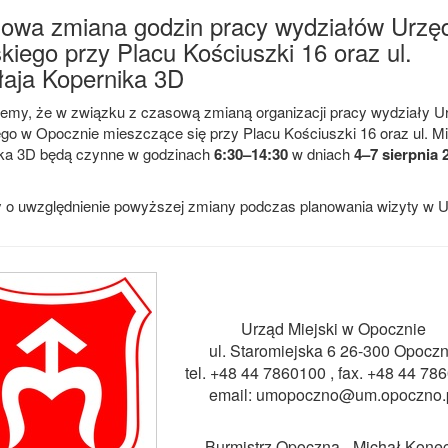
owa zmiana godzin pracy wydziałów Urzę
kiego przy Placu Kościuszki 16 oraz ul.
łaja Kopernika 3D
jemy, że w związku z czasową zmianą organizacji pracy wydziały U
ego w Opocznie mieszczące się przy Placu Kościuszki 16 oraz ul. Mi
ka 3D będą czynne w godzinach
6:30–14:30
w dniach
4–7 sierpnia 2
 o uwzględnienie powyższej zmiany podczas planowania wizyty w U
Urząd Miejski w Opocznie
ul. Staromiejska 6 26-300 Opocz
tel. +48 44 7860100 , fax. +48 44
786
email: umopoczno@um.opoczno.
Burmistrz Opoczna - Michał Konec