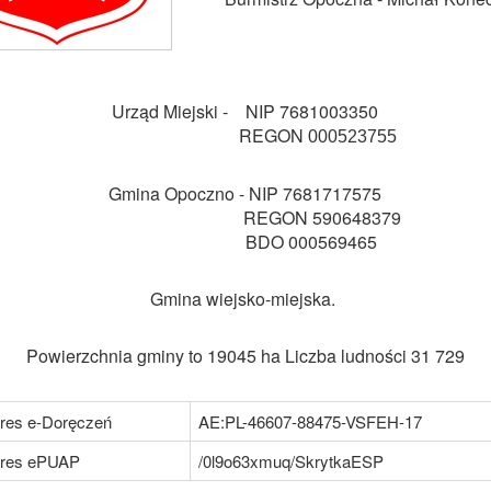
Urząd Miejski -
NIP 7
681003350
REGON
000523755
Gmina Opoczno - NIP 7681717575
REGON 590648379
BDO 000569465
Gmina wiejsko-miejska.
Powierzchnia gminy to 19045 ha Liczba ludności 31 729
res e-Doręczeń
AE:PL-46607-88475-VSFEH-17
res ePUAP
/0l9o63xmuq/SkrytkaESP